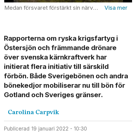
Medan försvaret förstärkt sin närvaro på Gotland har kristna mobiliserat bön för ön. Foto: Karl Melander/TT
Rapporterna om ryska krigsfartyg i
Östersjön och främmande drönare
över svenska kärnkraftverk har
initierat flera initiativ till särskild
förbön. Både Sverigebönen och andra
bönekedjor mobiliserar nu till bön för
Gotland och Sveriges gränser.
Carolina
Carpvik
Publicerad
19 januari 2022 - 10:30