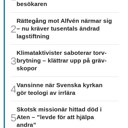
besökaren
Rättegång mot Alfvén närmar sig
– nu kräver tusentals ändrad
lagstiftning
Klimat­aktivister saboterar torv­
brytning – klättrar upp på gräv­
skopor
Vansinne när Svenska kyrkan
gör teologi av irrlära
Skotsk missionär hittad död i
Aten – ”levde för att hjälpa
andra”