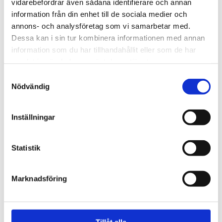
vidarebefordrar även sådana identifierare och annan
information från din enhet till de sociala medier och
Blygsam bidrags­höjning
annons- och analysföretag som vi samarbetar med.
att vänta nästa år
Dessa kan i sin tur kombinera informationen med annan
information som du har tillhandahållit eller som de har
samlat in när du har använt deras tjänster.
Samtyckesval
Nödvändig
Inställningar
Statistik
Webb-tv
Marknadsföring
Han blev av med jobbet på
grund av facket