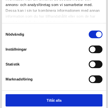
annons- och analysföretag som vi samarbetar med.
Dessa kan i sin tur kombinera informationen med annan
information som du har tillhandahållit eller som de har
samlat in när du har använt deras tjänster.
Samtyckesval
Nödvändig
Inställningar
Vardag
Fem koppar kaffe om
Statistik
dagen kan minska cancer­
risken
Marknadsföring
Tillåt alla