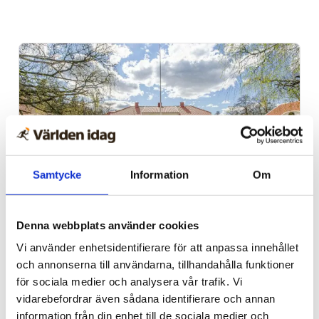
Samtycke
Information
Om
Alingsås
Denna webbplats använder cookies
Dags för Shalom över
Vi använder enhetsidentifierare för att anpassa innehållet
Israels sommarkonferens
och annonserna till användarna, tillhandahålla funktioner
för sociala medier och analysera vår trafik. Vi
vidarebefordrar även sådana identifierare och annan
information från din enhet till de sociala medier och