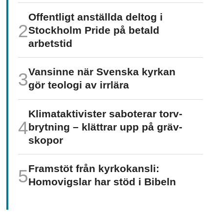
Offentligt anställda deltog i
Stockholm Pride på betald
arbetstid
Vansinne när Svenska kyrkan
gör teologi av irrlära
Klimat­aktivister saboterar torv­
brytning – klättrar upp på gräv­
skopor
Framstöt från kyrkokansli:
Homo­vigslar har stöd i Bibeln