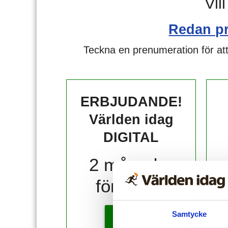
Vil
Redan p
Teckna en prenumeration för att
ERBJUDANDE!
Världen idag
DIGITAL
2 månader
för 10 kr!
Samtycke
KÖP