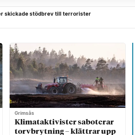
 skickade stödbrev till terrorister
Grimsås
Klimat­aktivister saboterar
torv­brytning – klättrar upp