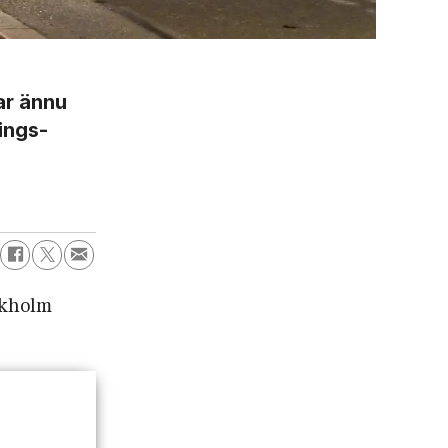
ar ännu
nings­
ckholm