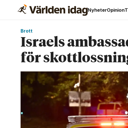
Nyheter
Opinion
T
Brott
Israels ambassa
för skottlossnin