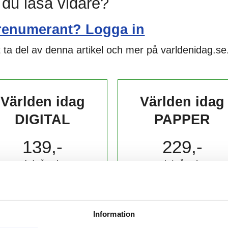
l du läsa vidare?
renumerant? Logga in
 ta del av denna artikel och mer på varldenidag.se
Världen idag
Världen idag
DIGITAL
PAPPER
139,-
229,-
kr/månad ​​​​​​
kr/månad ​​​​​​
KÖP
KÖP
Information