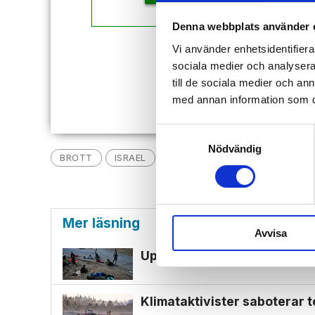
Denna webbplats använder 
Vi använder enhetsidentifierar
Redan
sociala medier och analysera 
till de sociala medier och a
med annan information som du 
Samtyckesval
Nödvändig
BROTT
ISRAEL
NYHETER
ISRAELS AMBAS
Mer läsning
Avvisa
Uppgifter: Tusentals migran
Klimat­aktivister saboterar t