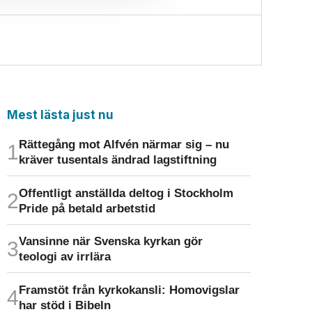
Mest lästa just nu
Rättegång mot Alfvén närmar sig – nu
kräver tusentals ändrad lagstiftning
Offentligt anställda deltog i Stockholm
Pride på betald arbetstid
Vansinne när Svenska kyrkan gör
teologi av irrlära
Framstöt från kyrkokansli: Homo­vigslar
har stöd i Bibeln