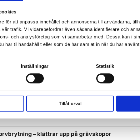
cookies
e för att anpassa innehållet och annonserna till användarna, tillh
 prenumerant? Logga in
vår trafik. Vi vidarebefordrar även sådana identifierare och anna
Mina Sidor
nnons- och analysföretag som vi samarbetar med. Dessa kan i sin
har tillhandahållit eller som de har samlat in när du har använt 
Inställningar
Statistik
SAD
Tillåt urval
ter kvar i Ceuta
orv­brytning – klättrar upp på gräv­skopor