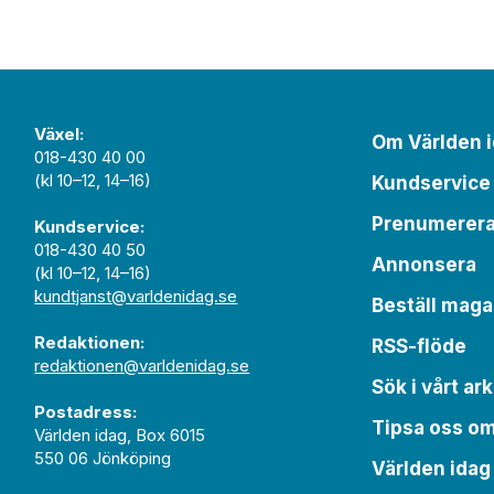
Växel:
Om Världen 
018-430 40 00
(kl 10–12, 14–16)
Kundservice
Prenumerer
Kundservice:
018-430 40 50
Annonsera
(kl 10–12, 14–16)
kundtjanst@varldenidag.se
Beställ maga
Redaktionen:
RSS-flöde
redaktionen@varldenidag.se
Sök i vårt ark
Postadress:
Tipsa oss o
Världen idag, Box 6015
550 06 Jönköping
Världen idag