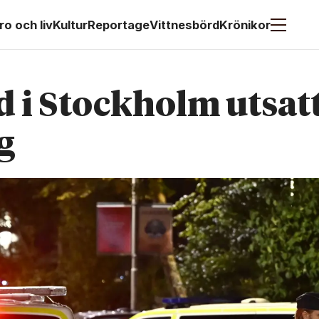
ro och liv
Kultur
Reportage
Vittnesbörd
Krönikor
d i Stockholm utsat
g