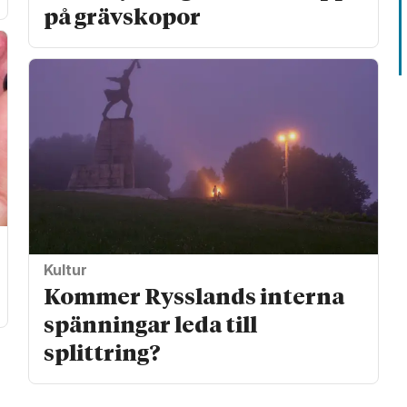
på gräv­skopor
Kultur
Kommer Rysslands interna
spänningar leda till
splittring?