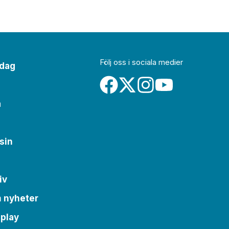
Följ oss i sociala medier
idag
a
sin
iv
m nyheter
 play