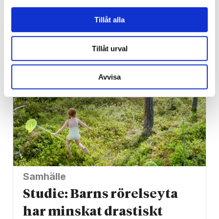
Han blev av med jobbet på
Tillåt alla
grund av facket
Tillåt urval
Avvisa
Samhälle
Studie: Barns rörelseyta
har minskat drastiskt