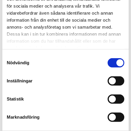
för sociala medier och analysera vår trafik. Vi
vidarebefordrar även sådana identifierare och annan
information från din enhet till de sociala medier och
Vardag
annons- och analysföretag som vi samarbetar med.
Blygsam bidrags­höjning
Dessa kan i sin tur kombinera informationen med annan
information som du har tillhandahållit eller som de har
att vänta nästa år
samlat in när du har använt deras tjänster.
Samtyckesval
Nödvändig
Inställningar
Statistik
Marknadsföring
Webb-tv