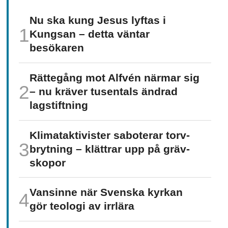
Nu ska kung Jesus lyftas i
Kungsan – detta väntar
besökaren
Rättegång mot Alfvén närmar sig
– nu kräver tusentals ändrad
lagstiftning
Klimat­aktivister saboterar torv­
brytning – klättrar upp på gräv­
skopor
Vansinne när Svenska kyrkan
gör teologi av irrlära