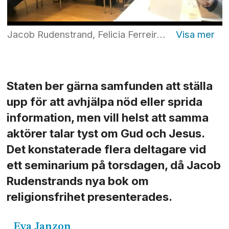
Jacob Rudenstrand, Felicia Ferreira och Christer Sturmark vid torsdagens seminarium på tankesmedjan Timbro i Stockholm. ”Staten och Svenska kyrkan lever i ett syndigt samboförhållande”, sade sekulärhumanisten Christer Sturmark, som inte höll med om att staten i dag är helt sekulär. Foto: Eva Janzon
Staten ber gärna samfunden att ställa
upp för att avhjälpa nöd eller sprida
information, men vill helst att samma
aktörer talar tyst om Gud och Jesus.
Det konstaterade flera deltagare vid
ett seminarium på torsdagen, då Jacob
Rudenstrands nya bok om
religionsfrihet presenterades.
Eva
Janzon