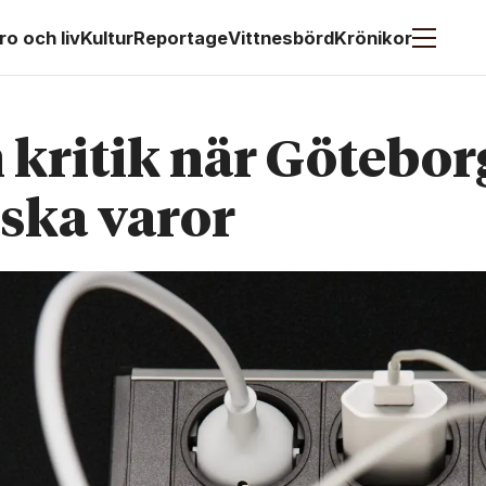
ro och liv
Kultur
Reportage
Vittnesbörd
Krönikor
 kritik när Götebor
iska varor