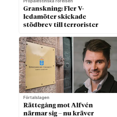
Propalestinska rörelsen
Granskning: Fler V-
ledamöter skickade
stödbrev till terrorister
Förtalslagen
Rättegång mot Alfvén
närmar sig – nu kräver