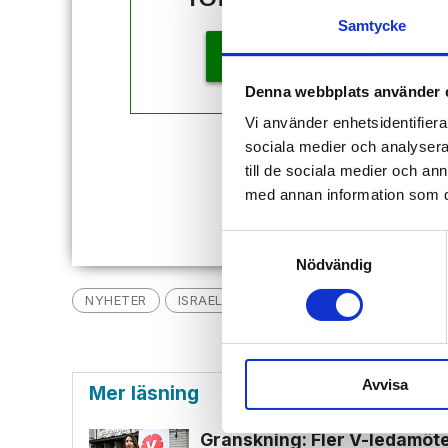
Samtycke
KÖP
Denna webbplats använder 
Vi använder enhetsidentifierar
sociala medier och analysera 
Redan
till de sociala medier och a
med annan information som du 
Samtyckesval
Nödvändig
NYHETER
ISRAEL
TOPPNYHET
GÖTEBORG
Avvisa
Mer läsning
Granskning: Fler V-ledamöter