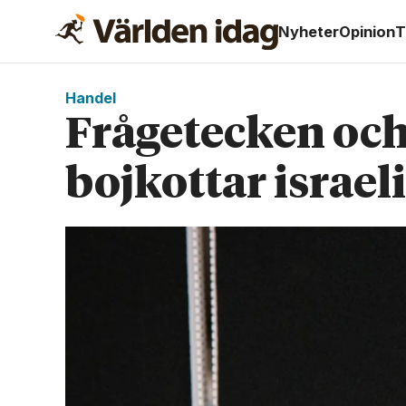
Nyheter
Opinion
T
Handel
Frågetecken och
bojkottar israel