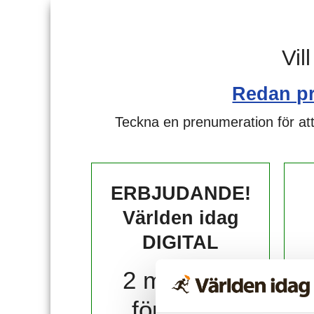
Vil
Redan p
Teckna en prenumeration för att
ERBJUDANDE!
Världen idag
DIGITAL
2 månader
för 10 kr!