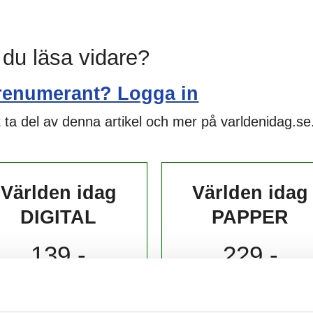
l du läsa vidare?
renumerant? Logga in
 ta del av denna artikel och mer på varldenidag.se
Världen idag
Världen idag
DIGITAL
PAPPER
139,-
229,-
kr/månad ​​​​​​
kr/månad ​​​​​​