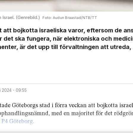
 Israel. (Genrebild.)
Audun Braastad/NTB/TT
att bojkotta israeliska varor, eftersom de ans
Hur det ska fungera, när elektroniska och medic
enter, är det upp till förvaltningen att utreda,
ni 2024 - 09:55
ade Göteborgs stad i förra veckan att bojkotta israe
upphandlings­nämnd, med en majoritet för det rödgrö
r
P4 Göteborg
.