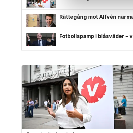
Rättegång mot Alfvén närmar
Fotbollspamp i blåsväder – v