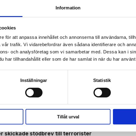
KÖP
KÖP
Information
cookies
e för att anpassa innehållet och annonserna till användarna, tillh
vår trafik. Vi vidarebefordrar även sådana identifierare och anna
 prenumerant? Logga in
nnons- och analysföretag som vi samarbetar med. Dessa kan i sin
Mina Sidor
har tillhandahållit eller som de har samlat in när du har använt 
Inställningar
Statistik
BOJKOTT
Tillåt urval
 skickade stödbrev till terrorister