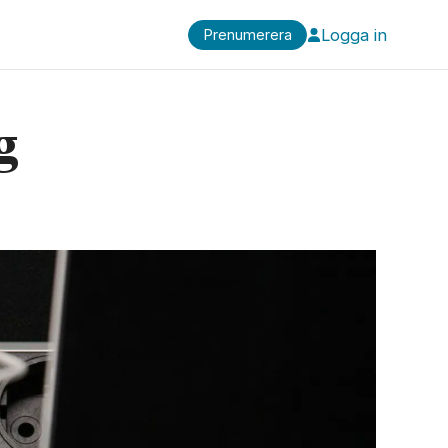
Logga in
Prenumerera
g