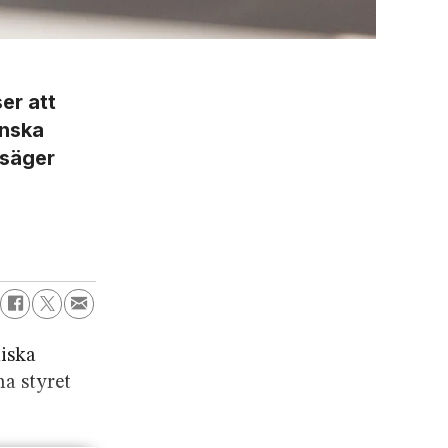
er att
inska
 säger
liska
na styret