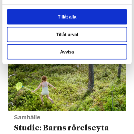
Webb-tv
Tillåt alla
Han blev av med jobbet på
grund av facket
Tillåt urval
Avvisa
Samhälle
Studie: Barns rörelseyta