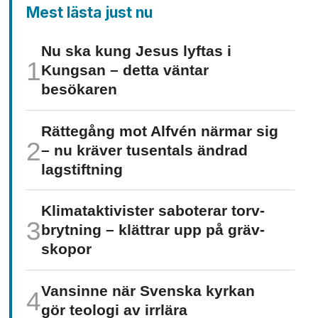
Mest lästa just nu
Nu ska kung Jesus lyftas i
Kungsan – detta väntar
besökaren
Rättegång mot Alfvén närmar sig
– nu kräver tusentals ändrad
lagstiftning
Klimat­aktivister saboterar torv­
brytning – klättrar upp på gräv­
skopor
Vansinne när Svenska kyrkan
gör teologi av irrlära