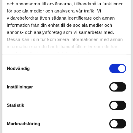
och annonserna till användarna, tillhandahålla funktioner
för sociala medier och analysera vår trafik. Vi
vidarebefordrar även sådana identifierare och annan
information från din enhet till de sociala medier och
Vardag
annons- och analysföretag som vi samarbetar med.
Dessa kan i sin tur kombinera informationen med annan
Blygsam bidrags­höjning
information som du har tillhandahållit eller som de har
att vänta nästa år
samlat in när du har använt deras tjänster.
Samtyckesval
Nödvändig
Inställningar
Statistik
Marknadsföring