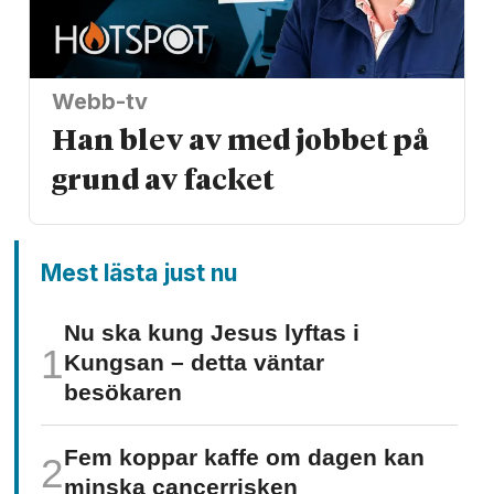
Webb-tv
Han blev av med jobbet på
grund av facket
Mest lästa just nu
Nu ska kung Jesus lyftas i
Kungsan – detta väntar
besökaren
Fem koppar kaffe om dagen kan
minska cancer­risken