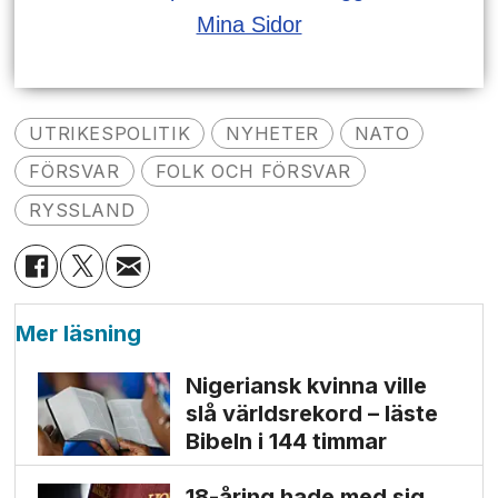
Mina Sidor
UTRIKESPOLITIK
NYHETER
NATO
FÖRSVAR
FOLK OCH FÖRSVAR
RYSSLAND
Mer läsning
Nigeriansk kvinna ville
slå världs­rekord – läste
Bibeln i 144 timmar
18-åring hade med sig