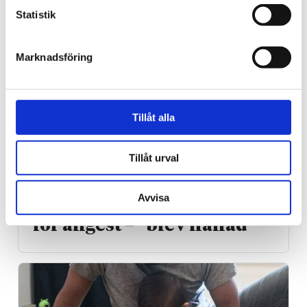
Statistik
Marknadsföring
Tillåt alla
Norge
Tillåt urval
18-åring hade med sig
Avvisa
bibel när han sökte vård
för ångest – ”blev hånad”