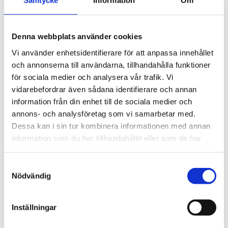
Samtycke
Information
Om
Denna webbplats använder cookies
Vi använder enhetsidentifierare för att anpassa innehållet
och annonserna till användarna, tillhandahålla funktioner
för sociala medier och analysera vår trafik. Vi
vidarebefordrar även sådana identifierare och annan
information från din enhet till de sociala medier och
annons- och analysföretag som vi samarbetar med.
Dessa kan i sin tur kombinera informationen med annan
Afrika
information som du har tillhandahållit eller som de har
samlat in när du har använt deras tjänster.
Nigeriansk kvinna ville
Samtyckesval
slå världs­rekord – läste
Nödvändig
Bibeln i 144 timmar
Inställningar