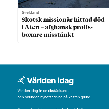
Grekland
Skotsk missionär hittad död
i Aten – afghansk proffs­
boxare misstänkt
Världen idag är en rikstäckande
och obunden nyhets­­­tidning på kristen grund.