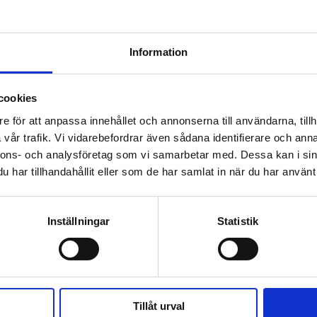
KÖP
KÖP
Information
cookies
e för att anpassa innehållet och annonserna till användarna, tillh
 prenumerant? Logga in
vår trafik. Vi vidarebefordrar även sådana identifierare och anna
Mina Sidor
nnons- och analysföretag som vi samarbetar med. Dessa kan i sin
har tillhandahållit eller som de har samlat in när du har använt 
Inställningar
Statistik
ESSON
WORLD PRIDE
HBTQ
PRIDE
Tillåt urval