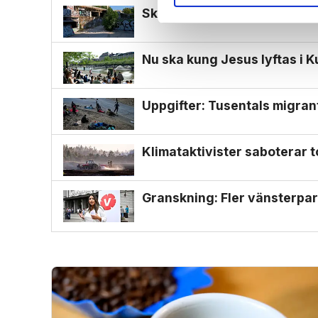
Skotsk missionär hittad död 
Nu ska kung Jesus lyftas i 
Uppgifter: Tusentals migran
Klimat­aktivister saboterar t
Granskning: Fler vänsterpart