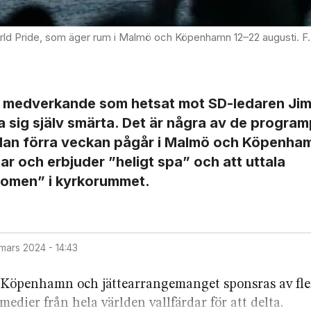
, som äger rum i Malmö och Köpenhamn 12–22 augusti. Foto: Johan Nilsson/TT
ex, medverkande som hetsat mot SD-ledaren Ji
 sig själv smärta. Det är några av de progra
edan förra veckan pågår i Malmö och Köpenha
r och erbjuder ”heligt spa” och att uttala
nomen” i kyrkorummet.
 mars 2024 - 14:43
 Köpenhamn och jättearrangemanget sponsras av fle
medier från hela världen vallfärdar för att delta.