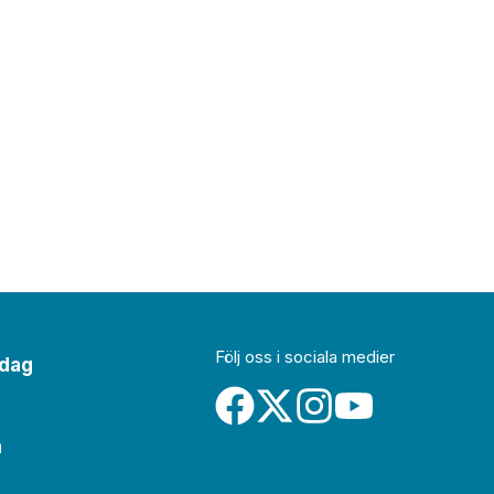
Följ oss i sociala medier
idag
a