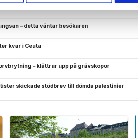
i Aten – afghansk proffs­boxare misstänkt
Kungsan – detta väntar besökaren
ter kvar i Ceuta
orv­brytning – klättrar upp på gräv­skopor
ister skickade stödbrev till dömda palestinier