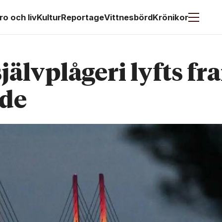
ro och liv
Kultur
Reportage
Vittnesbörd
Krönikor
älvplågeri lyfts fr
ide