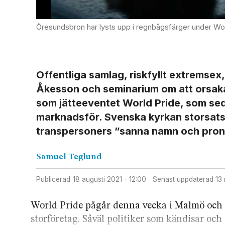
Öresundsbron har lysts upp i regnbågsfärger under World Pride
Offentliga samlag, riskfyllt extrems
Åkesson och seminarium om att orsaka
som jätteeventet World Pride, som s
marknadsför. Svenska kyrkan storsatsa
transpersoners ”sanna namn och pro
Samuel
Teglund
Publicerad
18 augusti 2021 - 12:00
Senast uppdaterad
13
World Pride pågår denna vecka i Malmö och
storföretag. Såväl politiker som kändisar och 