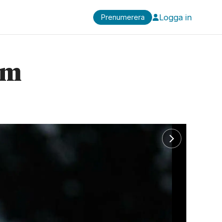
Logga in
Prenumerera
am