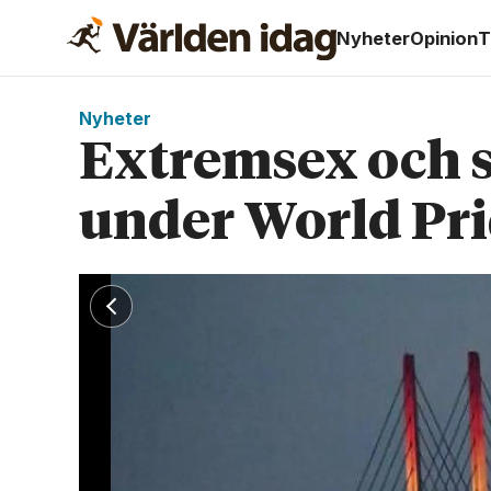
Nyheter
Opinion
T
Nyheter
Extremsex och sj
under World Pr