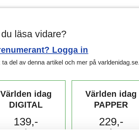
l du läsa vidare?
renumerant? Logga in
 ta del av denna artikel och mer på varldenidag.se
Världen idag
Världen idag
DIGITAL
PAPPER
139,-
229,-
kr/månad ​​​​​​
kr/månad ​​​​​​