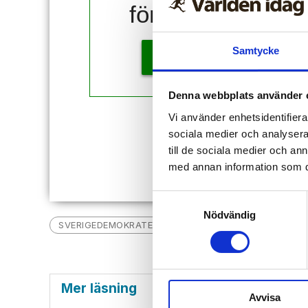
för 10 kr!
Samtycke
KÖP
Denna webbplats använder 
Vi använder enhetsidentifierar
Redan
sociala medier och analysera 
till de sociala medier och a
med annan information som du 
Samtyckesval
Nödvändig
SVERIGEDEMOKRATERNA
NYHETER
JIMMIE ÅK
Mer läsning
Avvisa