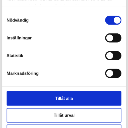
samlat in när du har använt deras tjänster.
Samtyckesval
Nödvändig
Norge
Inställningar
18-åring hade med sig
bibel när han sökte vård
Statistik
för ångest – ”blev hånad”
Marknadsföring
Tillåt alla
Tillåt urval