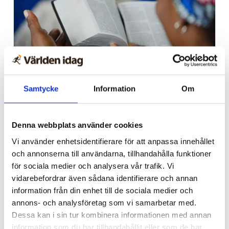
Afrika
Samtycke
Information
Om
Nigeriansk kvinna ville
slå världs­rekord – läste
Denna webbplats använder cookies
Bibeln i 144 timmar
Vi använder enhetsidentifierare för att anpassa innehållet
och annonserna till användarna, tillhandahålla funktioner
för sociala medier och analysera vår trafik. Vi
vidarebefordrar även sådana identifierare och annan
information från din enhet till de sociala medier och
annons- och analysföretag som vi samarbetar med.
Dessa kan i sin tur kombinera informationen med annan
information som du har tillhandahållit eller som de har