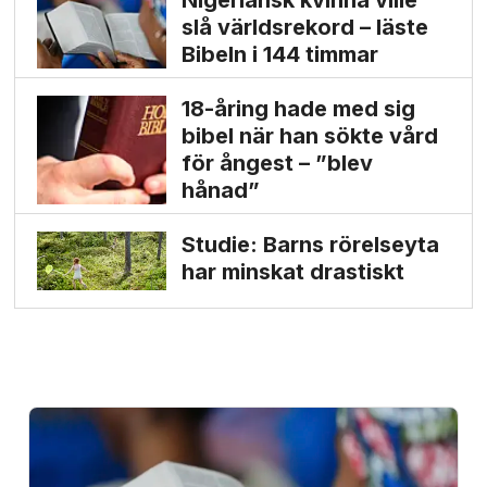
Nigeriansk kvinna ville
slå världs­rekord – läste
Bibeln i 144 timmar
18-åring hade med sig
bibel när han sökte vård
för ångest – ”blev
hånad”
Studie: Barns rörelseyta
har minskat drastiskt