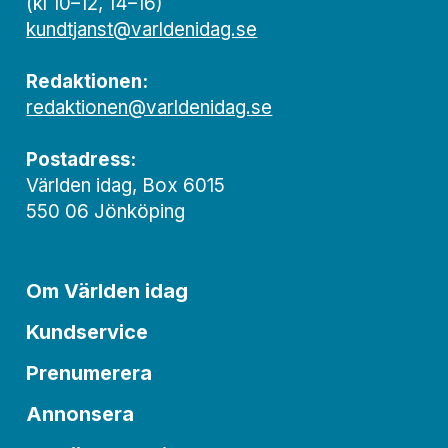
(kl 10–12, 14–16)
kundtjanst@varldenidag.se
Redaktionen:
redaktionen@varldenidag.se
Postadress:
Världen idag, Box 6015
550 06 Jönköping
Om Världen idag
Kundservice
Prenumerera
Annonsera