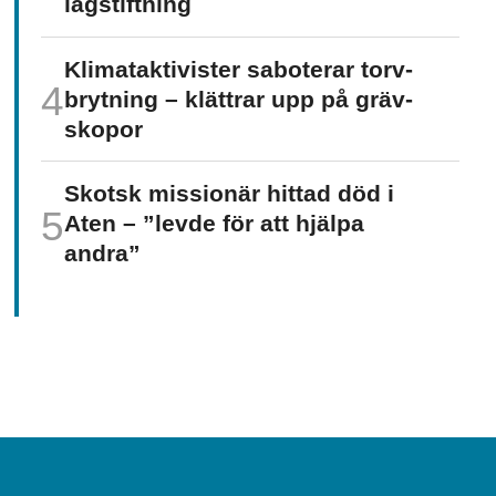
lagstiftning
Klimat­aktivister saboterar torv­
brytning – klättrar upp på gräv­
skopor
Skotsk missionär hittad död i
Aten – ”levde för att hjälpa
andra”