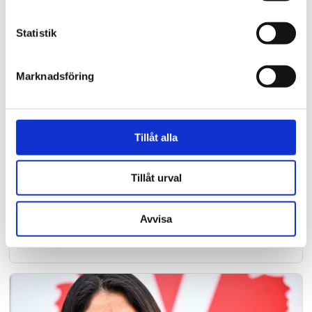
Statistik
Marknadsföring
Tillåt alla
Stockholm
Tillåt urval
Tusentals människor
samlades i Kungsträdgården
Avvisa
för att ära Jesus