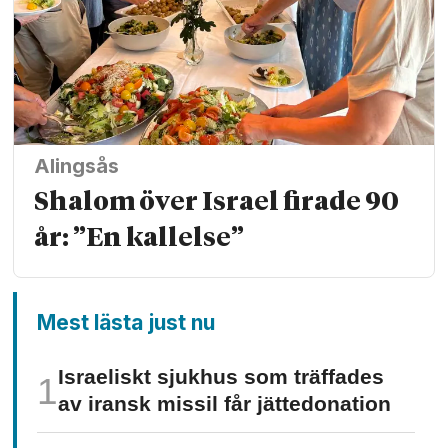
Alingsås
Shalom över Israel firade 90
år: ”En kallelse”
Mest lästa just nu
Israeliskt sjukhus som träffades
av iransk missil får jätte­donation