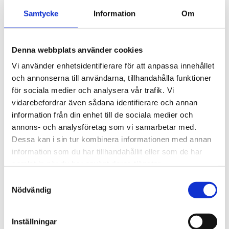
Samtycke
Information
Om
Denna webbplats använder cookies
Vi använder enhetsidentifierare för att anpassa innehållet
och annonserna till användarna, tillhandahålla funktioner
för sociala medier och analysera vår trafik. Vi
vidarebefordrar även sådana identifierare och annan
information från din enhet till de sociala medier och
annons- och analysföretag som vi samarbetar med.
Evangelisation
Dessa kan i sin tur kombinera informationen med annan
Evangeliet spreds i
information som du har tillhandahållit eller som de har
samlat in när du har använt deras tjänster.
Stockholm i helgen – runt 60
Samtyckesval
tog emot Jesus
Nödvändig
Inställningar