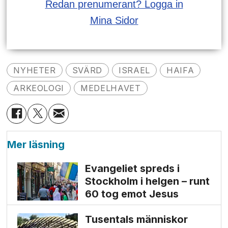
Redan prenumerant? Logga in
Mina Sidor
NYHETER
SVÄRD
ISRAEL
HAIFA
ARKEOLOGI
MEDELHAVET
Mer läsning
Evangeliet spreds i
Stockholm i helgen – runt
60 tog emot Jesus
Tusentals människor