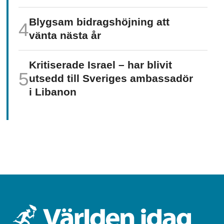
Blygsam bidrags­höjning att
vänta nästa år
Kritiserade Israel – har blivit
utsedd till Sveriges ambassadör
i Libanon