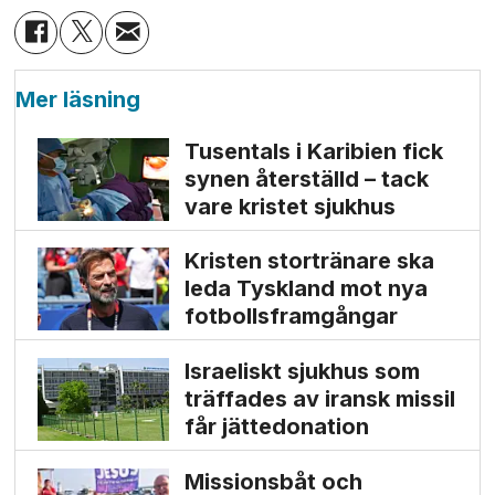
Mer läsning
Tusentals i Karibien fick
synen återställd – tack
vare kristet sjukhus
Kristen stortränare ska
leda Tyskland mot nya
fotbolls­­framgångar
Israeliskt sjukhus som
träffades av iransk missil
får jätte­donation
Missionsbåt och