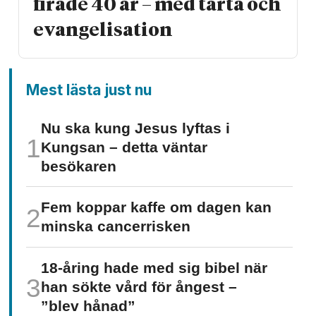
firade 40 år – med tårta och
evangelisation
Mest lästa just nu
Nu ska kung Jesus lyftas i
Kungsan – detta väntar
besökaren
Fem koppar kaffe om dagen kan
minska cancer­risken
18-åring hade med sig bibel när
han sökte vård för ångest –
”blev hånad”