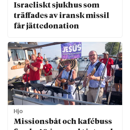
Israeliskt sjukhus som
träffades av iransk missil
får jätte­donation
Hjo
Missionsbåt och kafébuss