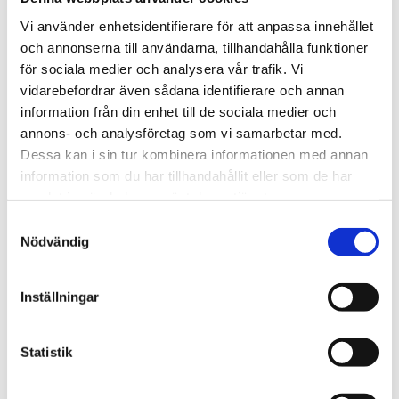
Vi använder enhetsidentifierare för att anpassa innehållet
och annonserna till användarna, tillhandahålla funktioner
Trinidad och Tobago
för sociala medier och analysera vår trafik. Vi
vidarebefordrar även sådana identifierare och annan
Tusentals i Karibien fick
information från din enhet till de sociala medier och
synen återställd – tack
annons- och analysföretag som vi samarbetar med.
Dessa kan i sin tur kombinera informationen med annan
vare kristet sjukhus
information som du har tillhandahållit eller som de har
samlat in när du har använt deras tjänster.
Samtyckesval
Nödvändig
Inställningar
Statistik