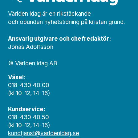
Världen idag är en rikstäckande
och obunden nyhets­­­tidning på kristen grund.
Ansvarig utgivare och chef­redaktör:
Jonas Adolfsson
© Världen idag AB
Växel:
018-430 40 00
(kl 10–12, 14–16)
Kundservice:
018-430 40 50
(kl 10–12, 14–16)
kundtjanst@varldenidag.se