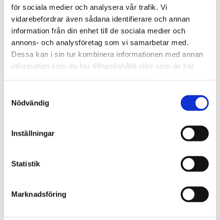
för sociala medier och analysera vår trafik. Vi
Nigeriansk kvinna ville
vidarebefordrar även sådana identifierare och annan
information från din enhet till de sociala medier och
slå världs­rekord – läste
annons- och analysföretag som vi samarbetar med.
Bibeln i 144 timmar
Dessa kan i sin tur kombinera informationen med annan
information som du har tillhandahållit eller som de har
samlat in när du har använt deras tjänster.
Samtyckesval
Nödvändig
Inställningar
Statistik
Norge
Marknadsföring
18-åring hade med sig