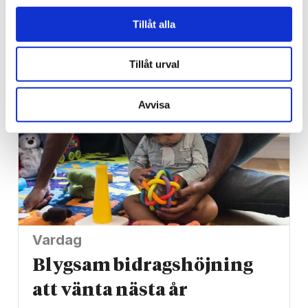
bibel när han sökte vård
Tillåt alla
för ångest – ”blev hånad”
Tillåt urval
Avvisa
Vardag
Blygsam bidrags­höjning
att vänta nästa år