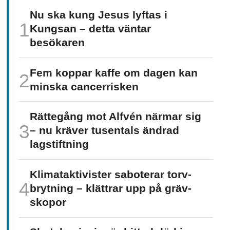
Nu ska kung Jesus lyftas i
Kungsan – detta väntar
besökaren
Fem koppar kaffe om dagen kan
minska cancer­risken
Rättegång mot Alfvén närmar sig
– nu kräver tusentals ändrad
lagstiftning
Klimat­aktivister saboterar torv­
brytning – klättrar upp på gräv­
skopor