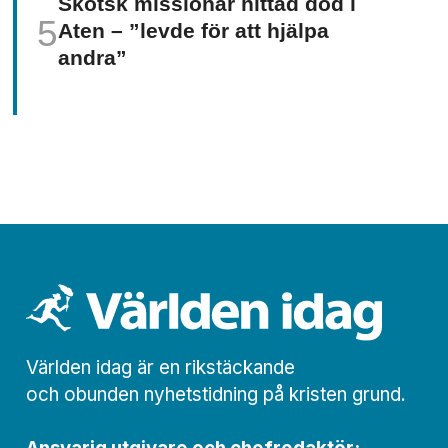
Skotsk missionär hittad död i
Aten – ”levde för att hjälpa
andra”
Världen idag är en rikstäckande
och obunden nyhets­­­tidning på kristen grund.