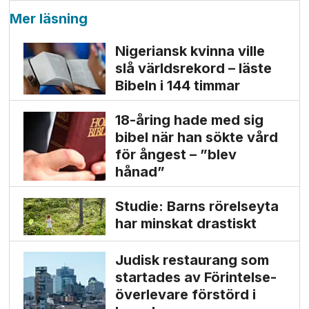
Mer läsning
Nigeriansk kvinna ville
slå världs­rekord – läste
Bibeln i 144 timmar
18-åring hade med sig
bibel när han sökte vård
för ångest – ”blev
hånad”
Studie: Barns rörelseyta
har minskat drastiskt
Judisk restaurang som
startades av Förintelse­
överlevare förstörd i