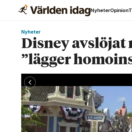
Nyheter
Opinion
T
Nyheter
Disney avslöjat
”lägger homoins