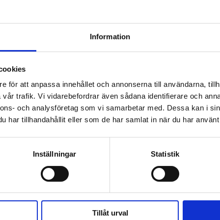
KÖP
KÖP
Information
cookies
 prenumerant? Logga in
e för att anpassa innehållet och annonserna till användarna, tillh
Mina Sidor
vår trafik. Vi vidarebefordrar även sådana identifierare och anna
nnons- och analysföretag som vi samarbetar med. Dessa kan i sin
har tillhandahållit eller som de har samlat in när du har använt 
ETER
GENUS
HBTQ
Inställningar
Statistik
Tillåt urval
ärlds­rekord – läste Bibeln i 144 timmar