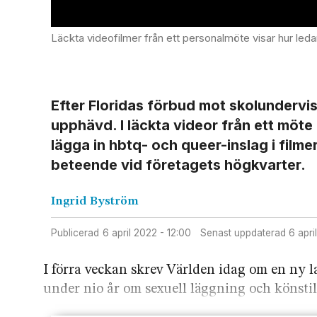
Läckta videofilmer från ett personalmöte visar hur ledande personer inom Disney-konc
Efter Floridas förbud mot skolundervi
upphävd. I läckta videor från ett möte
lägga in hbtq- och queer-inslag i fil
beteende vid företagets högkvarter.
Ingrid
Byström
Publicerad
6 april 2022 - 12:00
Senast uppdaterad
6 apr
I förra veckan skrev Världen idag om en ny la
under nio år om sexuell läggning och könstil