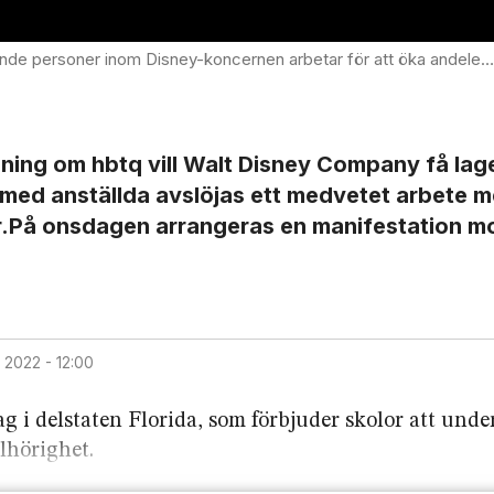
ernen arbetar för att öka andelen inslag av hbtq-karaktär i filmer och barnprogram. Foto: Wikipedia
sning om hbtq vill Walt Disney Company få lag
 med anställda avslöjas ett medvetet arbete m
mer.På onsdagen arrangeras en manifestation m
il 2022 - 12:00
g i delstaten Florida, som förbjuder skolor att unde
lhörighet.