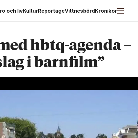
ro och liv
Kultur
Reportage
Vittnesbörd
Krönikor
 med hbtq-agenda –
lag i barnfilm”