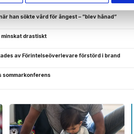
 när han sökte vård för ångest – ”blev hånad”
 minskat drastiskt
ades av Förintelse­överlevare förstörd i brand
ls sommarkonferens