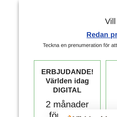
Vil
Redan p
Teckna en prenumeration för att
ERBJUDANDE!
Världen idag
DIGITAL
2 månader
för 10 kr!