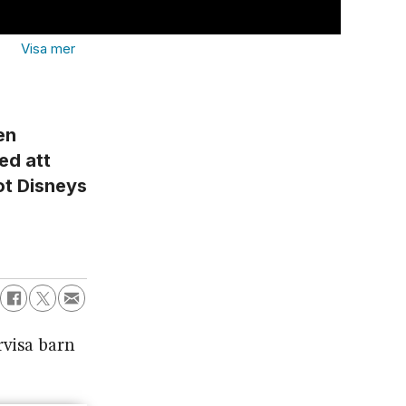
Disne
en
ed att
ot Disneys
rvisa barn