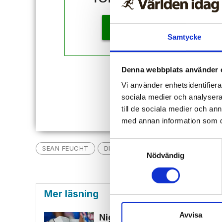
KÖP
Samtycke
Denna webbplats använder 
Redan
Vi använder enhetsidentifierar
sociala medier och analysera 
till de sociala medier och a
med annan information som du 
Samtyckesval
SEAN FEUCHT
DISNEY
KÖNSDYSFORI
NYH
Nödvändig
Mer läsning
Avvisa
Nigeriansk kvinna ville slå v