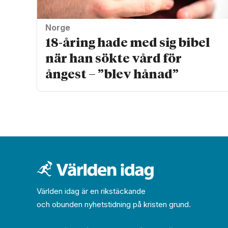
Norge
18-åring hade med sig bibel
när han sökte vård för
ångest – ”blev hånad”
Världen idag är en rikstäckande
och obunden nyhets­­­tidning på kristen grund.