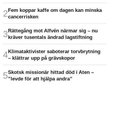
Fem koppar kaffe om dagen kan minska
cancer­risken
Rättegång mot Alfvén närmar sig – nu
kräver tusentals ändrad lagstiftning
Klimat­aktivister saboterar torv­brytning
– klättrar upp på gräv­skopor
Skotsk missionär hittad död i Aten –
”levde för att hjälpa andra”