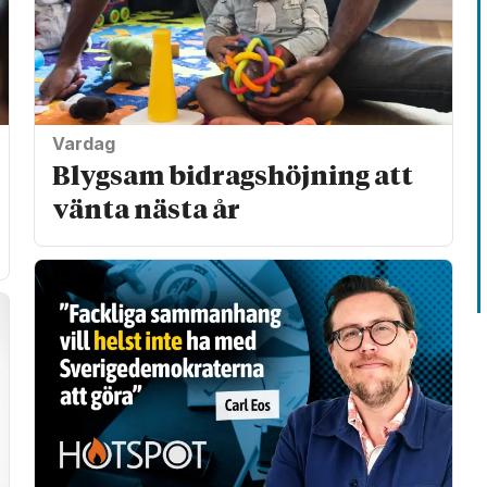
Vardag
Blygsam bidrags­höjning att
vänta nästa år