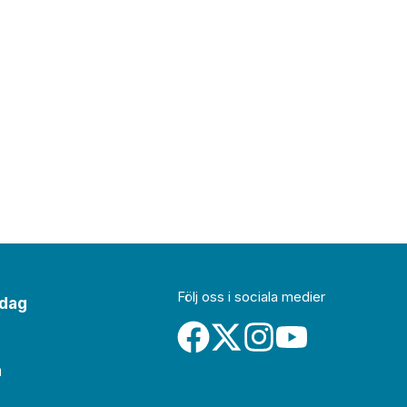
Följ oss i sociala medier
idag
a