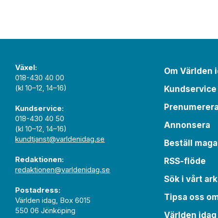
Växel:
Om Världen 
018-430 40 00
(kl 10–12, 14–16)
Kundservice
Prenumerer
Kundservice:
018-430 40 50
Annonsera
(kl 10–12, 14–16)
kundtjanst@varldenidag.se
Beställ maga
Redaktionen:
RSS-flöde
redaktionen@varldenidag.se
Sök i vårt ark
Postadress:
Tipsa oss o
Världen idag, Box 6015
550 06 Jönköping
Världen idag