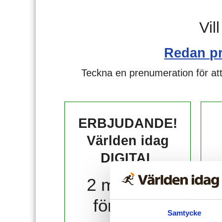
Vil
Redan p
Teckna en prenumeration för att
ERBJUDANDE!
Världen idag
DIGITAL
2 månader
för 10 kr!
Samtycke