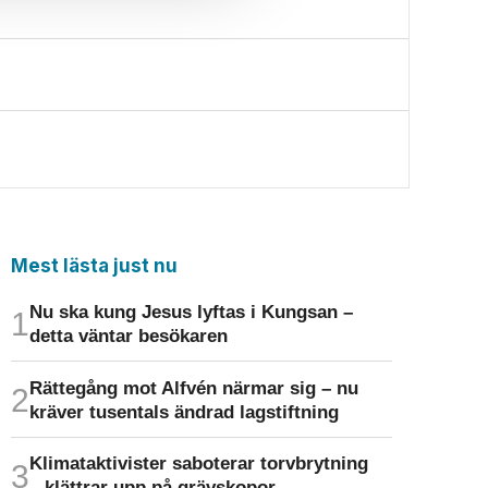
Mest lästa just nu
Nu ska kung Jesus lyftas i Kungsan –
detta väntar besökaren
Rättegång mot Alfvén närmar sig – nu
kräver tusentals ändrad lagstiftning
Klimat­aktivister saboterar torv­brytning
– klättrar upp på gräv­skopor