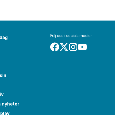
Följ oss i sociala medier
idag
a
sin
iv
m nyheter
 play