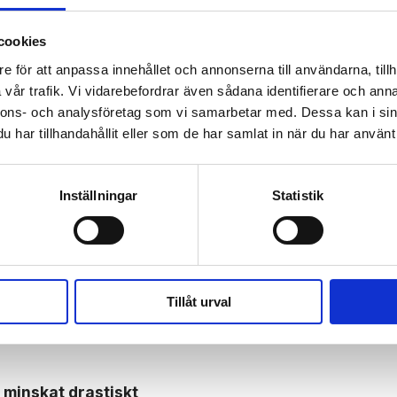
cookies
e för att anpassa innehållet och annonserna till användarna, tillh
vår trafik. Vi vidarebefordrar även sådana identifierare och anna
nnons- och analysföretag som vi samarbetar med. Dessa kan i sin
 prenumerant? Logga in
har tillhandahållit eller som de har samlat in när du har använt 
Mina Sidor
Inställningar
Statistik
ET
ALMEDALEN
FRISKOLOR
NYHETER
SKOLAN
Tillåt urval
 minskat drastiskt