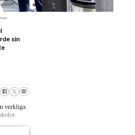
lman
l
rde sin
te
n verkliga
skolor.