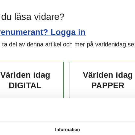
l du läsa vidare?
renumerant? Logga in
 ta del av denna artikel och mer på varldenidag.se
Världen idag
Världen idag
DIGITAL
PAPPER
139,-
229,-
kr/månad ​​​​​​
kr/månad ​​​​​​
KÖP
KÖP
Information