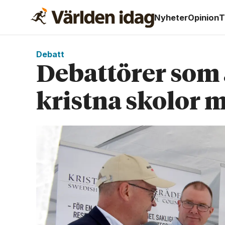
Nyheter
Opinion
T
Debatt
Debattörer som 
kristna skolor m