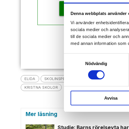
KÖP
Denna webbplats använder 
Vi använder enhetsidentifierar
sociala medier och analysera 
till de sociala medier och a
Redan
med annan information som du 
Samtyckesval
Nödvändig
ELIDA
SKOLINSPEKTIONEN
CLAPHAMINSTITUT
KRISTNA SKOLOR
Avvisa
Mer läsning
Studie: Barns rörelseyta har