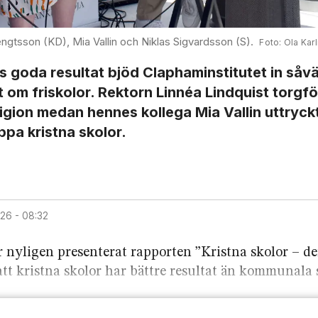
ngtsson (KD), Mia Vallin och Niklas Sigvardsson (S).
Ola Kar
s goda resultat bjöd Clapham­institutet in såvä
om friskolor. Rektorn Linnéa Lindquist torgfö
eligion medan hennes kollega Mia Vallin uttryck
ppa kristna skolor.
2026 - 08:32
r nyligen presenterat rapporten ”Kristna skolor – de
att kristna skolor har bättre resultat än kommunala 