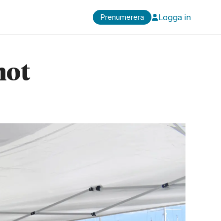
Logga in
Prenumerera
mot