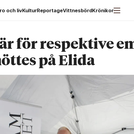
ro och liv
Kultur
Reportage
Vittnesbörd
Krönikor
är för respektive e
öttes på Elida