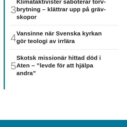
Klimat­aktivister saboterar torv­
brytning – klättrar upp på gräv­
skopor
Vansinne när Svenska kyrkan
gör teologi av irrlära
Skotsk missionär hittad död i
Aten – ”levde för att hjälpa
andra”