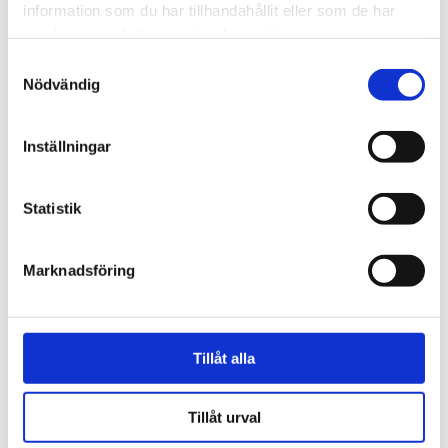
information som du har tillhandahållit eller som de har
samlat in när du har använt deras tjänster.
Samtyckesval
Nödvändig
Inställningar
Webb-tv
Statistik
Han blev av med jobbet på
grund av facket
Marknadsföring
Tillåt alla
Tillåt urval