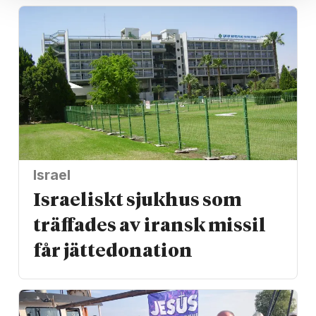
Israel
Israeliskt sjukhus som
träffades av iransk missil
får jätte­donation