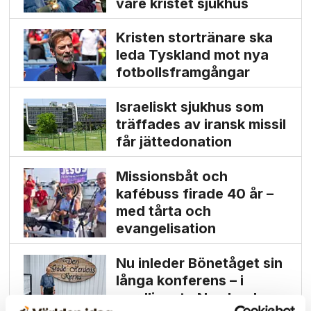
vare kristet sjukhus
Kristen stortränare ska
leda Tyskland mot nya
fotbolls­­framgångar
Israeliskt sjukhus som
träffades av iransk missil
får jätte­donation
Missionsbåt och
kafébuss firade 40 år –
med tårta och
evangelisation
Nu inleder Bönetåget sin
långa konferens – i
nordligaste Norrland