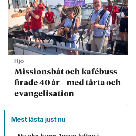
Hjo
Missionsbåt och kafébuss
firade 40 år – med tårta och
evangelisation
Mest lästa just nu
Nu ska kung Jesus lyftas i