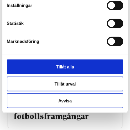
vare kristet sjukhus
Inställningar
Statistik
Marknadsföring
Tillåt alla
Tillåt urval
Sport
Kristen stortränare ska
Avvisa
leda Tyskland mot nya
fotbolls­­framgångar