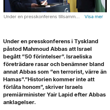
Under en presskonferens tillsammans med Tysklands förbundskansler Olaf Scholz, till höger, påstod Mahmoud Abbas att Israel begått förintelser på palestinier. Foto: Wolfgang Kumm/AP/TT
Under en presskonferens i Tyskland
påstod Mahmoud Abbas att Israel
begått ”50 förintelser”. Israeliska
företrädare rasar och benämner bland
annat Abbas som ”en terrorist, värre än
Hamas”.”Historien kommer inte att
förlåta honom”, skriver Israels
premiärminister Yair Lapid efter Abbas
anklagelser.