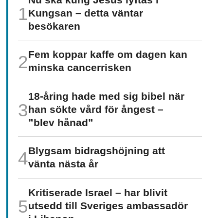
Kungsan – detta väntar
besökaren
Fem koppar kaffe om dagen kan
minska cancer­risken
18-åring hade med sig bibel när
han sökte vård för ångest –
”blev hånad”
Blygsam bidrags­höjning att
vänta nästa år
Kritiserade Israel – har blivit
utsedd till Sveriges ambassadör