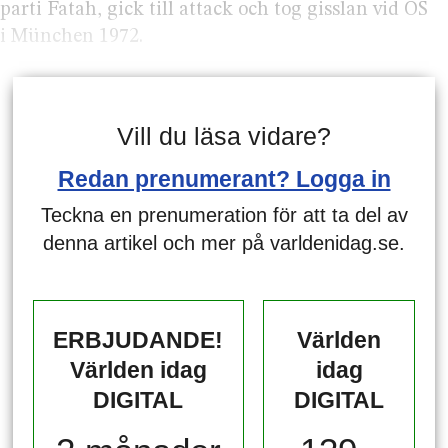
parti Fatah, gick till attack och tog gisslan vid OS
i München 1972.
Vill du läsa vidare?
Redan prenumerant? Logga in
Teckna en prenumeration för att ta del av
denna artikel och mer på varldenidag.se.
ERBJUDANDE!
Världen
Världen idag
idag
DIGITAL
DIGITAL