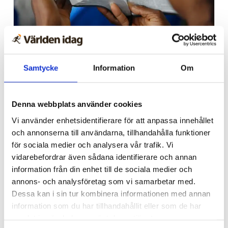
Afrika
Nigeriansk kvinna ville
Samtycke
Information
Om
slå världs­rekord – läste
Bibeln i 144 timmar
Denna webbplats använder cookies
Vi använder enhetsidentifierare för att anpassa innehållet
och annonserna till användarna, tillhandahålla funktioner
för sociala medier och analysera vår trafik. Vi
vidarebefordrar även sådana identifierare och annan
information från din enhet till de sociala medier och
annons- och analysföretag som vi samarbetar med.
Dessa kan i sin tur kombinera informationen med annan
information som du har tillhandahållit eller som de har
samlat in när du har använt deras tjänster.