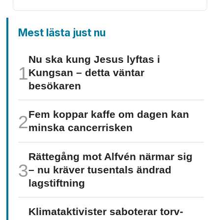
Mest lästa just nu
Nu ska kung Jesus lyftas i
Kungsan – detta väntar
besökaren
Fem koppar kaffe om dagen kan
minska cancer­risken
Rättegång mot Alfvén närmar sig
– nu kräver tusentals ändrad
lagstiftning
Klimat­aktivister saboterar torv­