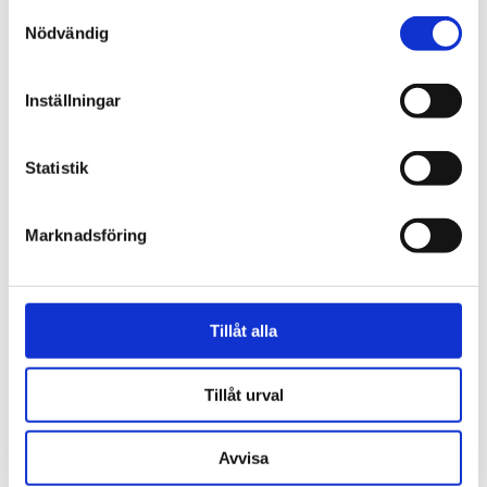
Samtyckesval
Nödvändig
Norge
18-åring hade med sig
Inställningar
bibel när han sökte vård
för ångest – ”blev hånad”
Statistik
Marknadsföring
Tillåt alla
Tillåt urval
Avvisa
Vardag