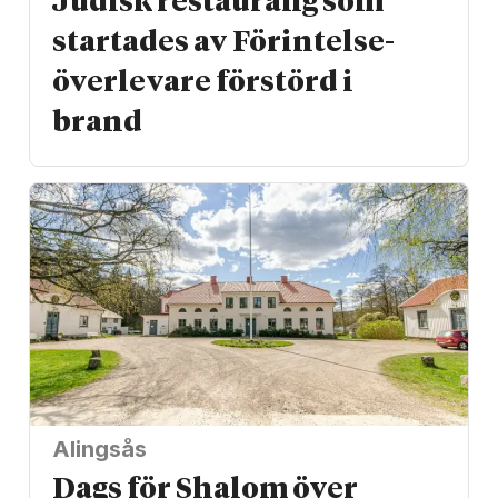
Judisk restaurang som
startades av Förintelse­
överlevare förstörd i
brand
Alingsås
Dags för Shalom över