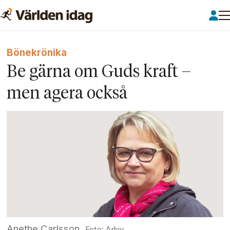
Bönekrönika
Be gärna om Guds kraft –
men agera också
Anethe Carlsson
Arkiv