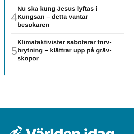
Nu ska kung Jesus lyftas i
Kungsan – detta väntar
besökaren
Klimat­aktivister saboterar torv­
brytning – klättrar upp på gräv­
skopor