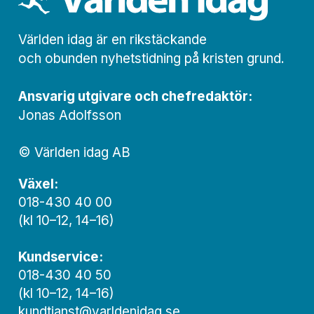
Världen idag är en rikstäckande
och obunden nyhets­­­tidning på kristen grund.
Ansvarig utgivare och chef­redaktör:
Jonas Adolfsson
© Världen idag AB
Växel:
018-430 40 00
(kl 10–12, 14–16)
Kundservice:
018-430 40 50
(kl 10–12, 14–16)
kundtjanst@varldenidag.se