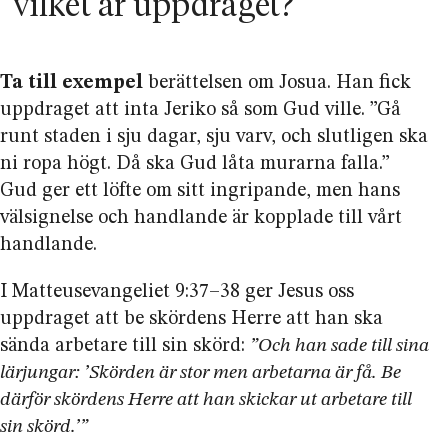
vilket är uppdraget?
Ta till exempel
berättelsen om Josua. Han fick
uppdraget att inta Jeriko så som Gud ville. ”Gå
runt staden i sju dagar, sju varv, och slutligen ska
ni ropa högt. Då ska Gud låta murarna falla.”
Gud ger ett löfte om sitt ingripande, men hans
välsignelse och handlande är kopplade till vårt
handlande.
I Matteusevangeliet 9:37–38 ger Jesus oss
uppdraget att be skördens Herre att han ska
sända arbetare till sin skörd:
”Och han sade till sina
lärjungar: ’Skörden är stor men arbetarna är få. Be
därför skördens Herre att han skickar ut arbetare till
sin skörd.’”