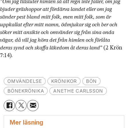
”Om jag tillsluter himlen så att regn inte faller, om jag
bjuder gräshoppor att fördärva landet eller om jag
sänder pest bland mitt folk, men mitt folk, som är
uppkallat efter mitt namn, ödmjukar sig och ber och
söker mitt ansikte och omvänder sig från sina onda
vägar, då vill jag höra det från himlen och förlåta
deras synd och skaffa läkedom åt deras land”
(2 Krön
7:14).
OMVÄNDELSE
KRÖNIKOR
BÖN
BÖNEKRÖNIKA
ANETHE CARLSSON
Mer läsning