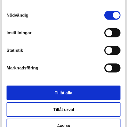
samlat in när du har använt deras tjänster.
Samtyckesval
Nödvändig
Inställningar
Ledare
Ta med samtliga V-
Statistik
politiker till Israel, Nooshi
Marknadsföring
Tillåt alla
Tillåt urval
Avvisa