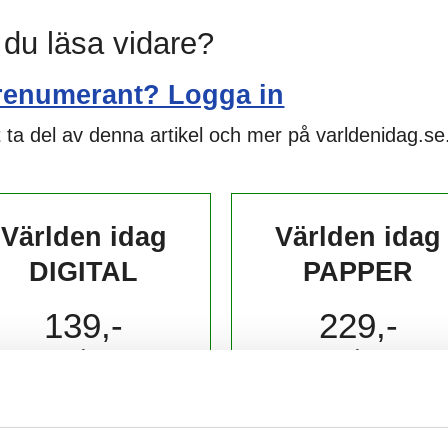
l du läsa vidare?
renumerant? Logga in
 ta del av denna artikel och mer på varldenidag.se
Världen idag
Världen idag
DIGITAL
PAPPER
139,-
229,-
kr/månad ​​​​​​
kr/månad ​​​​​​
KÖP
KÖP