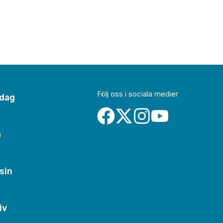
Följ oss i sociala medier
idag
a
sin
iv