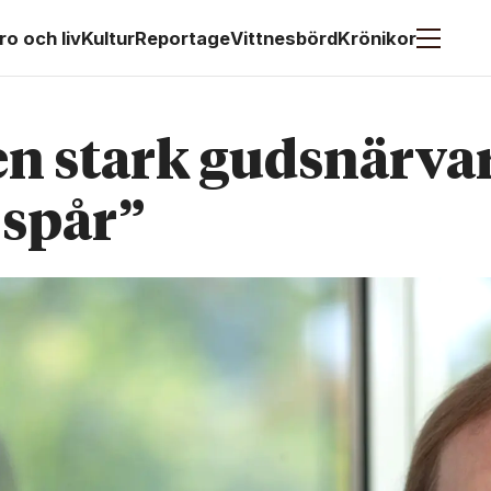
ro och liv
Kultur
Reportage
Vittnesbörd
Krönikor
en stark guds­närva
 spår”