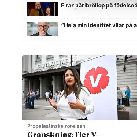
Firar pärl­bröllop på födelse­
”Hela min identitet vilar på 
Propalestinska rörelsen
Granskning: Fler V-