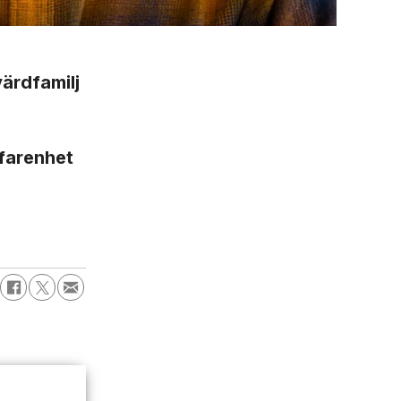
värdfamilj
rfarenhet