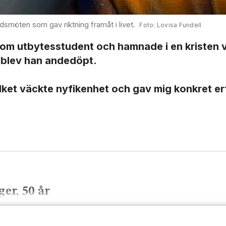
dsmöten som gav riktning framåt i livet.
Lovisa Fundell
 som utbytes­student och hamnade i en kristen 
r blev han andedöpt.
vilket väckte nyfikenhet och gav mig konkret e
ger, 50 år