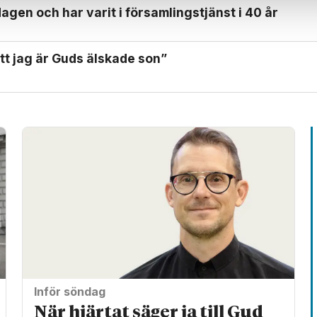
dagen och har varit i församlings­tjänst i 40 år
att jag är Guds älskade son”
Inför söndag
När hjärtat säger ja till Gud