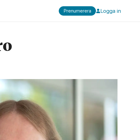
Logga in
Prenumerera
ro