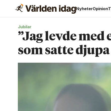
Nyheter
Opinion
T
Jubilar
”Jag levde med 
som satte djupa