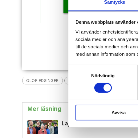
Samtycke
KÖP
Denna webbplats använder 
Vi använder enhetsidentifierar
Redan
sociala medier och analysera 
till de sociala medier och a
med annan information som du 
Samtyckesval
Nödvändig
OLOF EDSINGER
JUBILAR
Mer läsning
Avvisa
Lappis-veteranen: ”Vilket sp