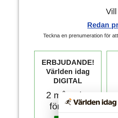
Vil
Redan p
Teckna en prenumeration för att
ERBJUDANDE!
Världen idag
DIGITAL
2 månader
för 10 kr!