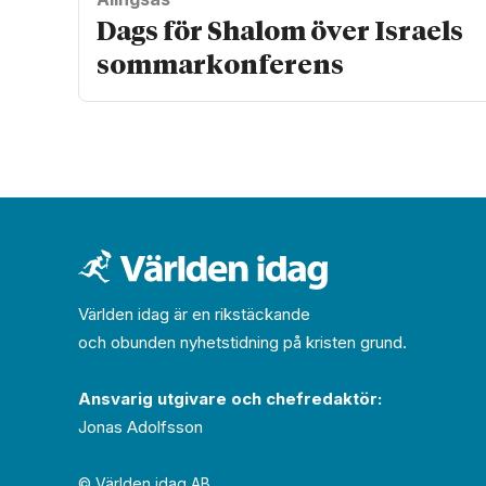
Dags för Shalom över Israels
sommarkonferens
Världen idag är en rikstäckande
och obunden nyhets­­­tidning på kristen grund.
Ansvarig utgivare och chef­redaktör:
Jonas Adolfsson
© Världen idag AB