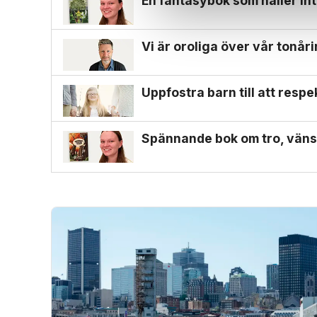
En fantasybok som håller in
Vi är oroliga över vår tonå
Uppfostra barn till att resp
Spännande bok om tro, väns