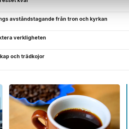
tresset kvar
rings avstånds­tagande från tron och kyrkan
ektera verkligheten
kap och trädkojor