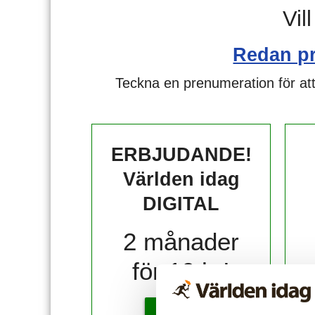
Vil
Redan p
Teckna en prenumeration för att
ERBJUDANDE!
Världen idag
DIGITAL
2 månader
för 10 kr!