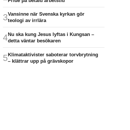
Pride på betald arbetstid
Vansinne när Svenska kyrkan gör
teologi av irrlära
Nu ska kung Jesus lyftas i Kungsan –
detta väntar besökaren
Klimat­aktivister saboterar torv­brytning
– klättrar upp på gräv­skopor