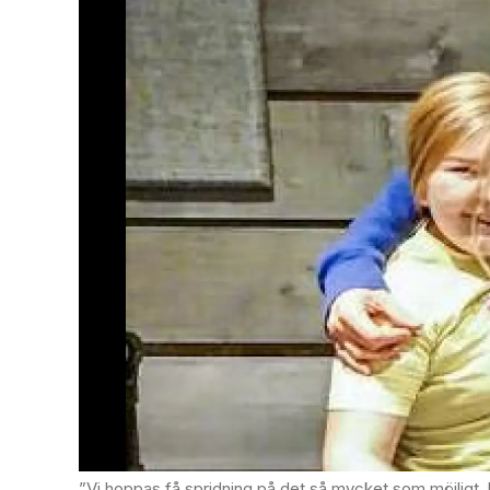
”Vi hoppas få spridning på det så mycket som möjligt, både bland kristna och okristna, föreningar och skolor”, säger