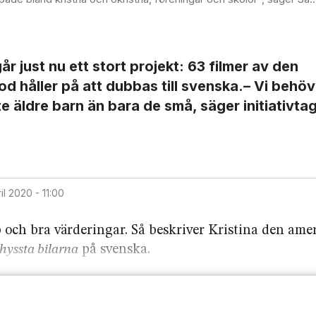
går just nu ett stort projekt: 63 filmer av den
åller på att dubbas till svenska.– Vi behöve
ite äldre barn än bara de små, säger initiativta
ril 2020 - 11:00
p och bra värderingar. Så beskriver Kristina den am
hyssta bilarna
på svenska.