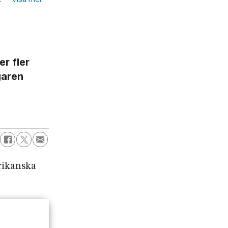
r fler
garen
erikanska