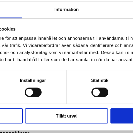
Information
cookies
 prenumerant? Logga in
e för att anpassa innehållet och annonserna till användarna, tillh
Mina Sidor
vår trafik. Vi vidarebefordrar även sådana identifierare och anna
nnons- och analysföretag som vi samarbetar med. Dessa kan i sin
har tillhandahållit eller som de har samlat in när du har använt 
GRAM
BARN
FAMILJ
Inställningar
Statistik
olikt par: ”Gud gjorde det omöjliga möjligt”
Tillåt urval