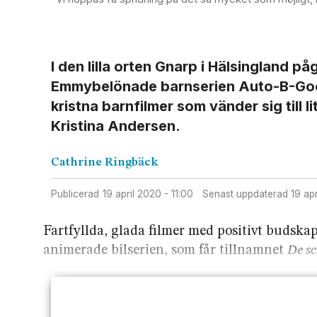
I den lilla orten Gnarp i Hälsingland på
Emmybelönade barnserien Auto-B-Good h
kristna barnfilmer som vänder sig till l
Kristina Andersen.
Cathrine
Ringbäck
Publicerad
19 april 2020 - 11:00
Senast uppdaterad
19 ap
Fartfyllda, glada filmer med positivt budska
animerade bilserien, som får tillnamnet
De sc