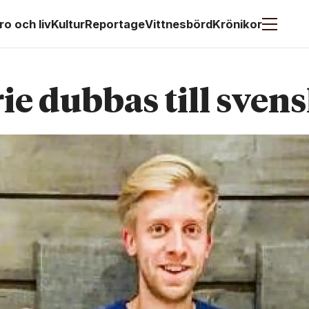
ro och liv
Kultur
Reportage
Vittnesbörd
Krönikor
ie dubbas till sven