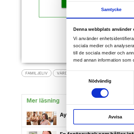
KÖP
Samtycke
Denna webbplats använder 
Redan
Vi använder enhetsidentifierar
sociala medier och analysera 
till de sociala medier och a
med annan information som du 
FAMILJELIV
VÄRDERINGAR
FILM
BARNPRO
Samtyckesval
Nödvändig
Mer läsning
Ayoubs ser sig som ett osann
Avvisa