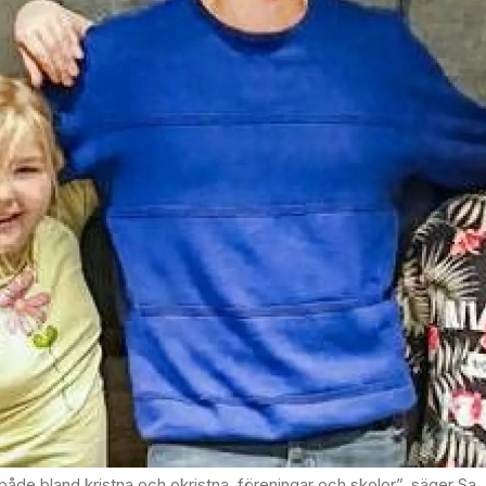
 Samuel Nilsson, teknisk producent. Junice Andersen, till vänster, spelar Lizzy och Jeremia Hansson, till höger, spelar Eje. Foto: Privat