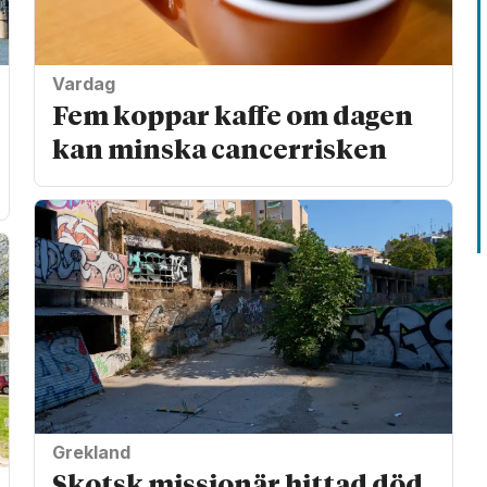
Vardag
Fem koppar kaffe om dagen
kan minska cancer­risken
Grekland
Skotsk missionär hittad död