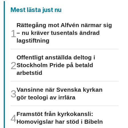
Mest lästa just nu
Rättegång mot Alfvén närmar sig
– nu kräver tusentals ändrad
lagstiftning
Offentligt anställda deltog i
Stockholm Pride på betald
arbetstid
Vansinne när Svenska kyrkan
gör teologi av irrlära
Framstöt från kyrkokansli:
Homo­vigslar har stöd i Bibeln