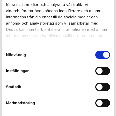
för sociala medier och analysera vår trafik. Vi
vidarebefordrar även sådana identifierare och annan
Grekland
information från din enhet till de sociala medier och
Skotsk missionär hittad
annons- och analysföretag som vi samarbetar med.
Dessa kan i sin tur kombinera informationen med annan
död i Aten – afghansk
information som du har tillhandahållit eller som de har
boxare misstänkt
samlat in när du har använt deras tjänster.
Samtyckesval
Nödvändig
Inställningar
Statistik
Marknadsföring