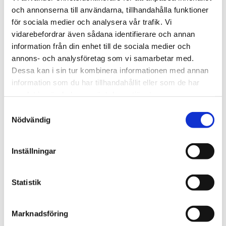
och annonserna till användarna, tillhandahålla funktioner
för sociala medier och analysera vår trafik. Vi
vidarebefordrar även sådana identifierare och annan
information från din enhet till de sociala medier och
annons- och analysföretag som vi samarbetar med.
Spanien/Marocko
Dessa kan i sin tur kombinera informationen med annan
information som du har tillhandahållit eller som de har
Uppgifter: Tusentals
samlat in när du har använt deras tjänster.
migranter kvar i Ceuta
Samtyckesval
Nödvändig
Inställningar
Statistik
Marknadsföring