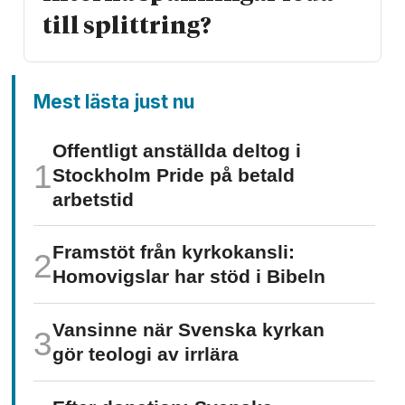
till splittring?
Mest lästa just nu
Offentligt anställda deltog i
Stockholm Pride på betald
arbetstid
Framstöt från kyrkokansli:
Homo­vigslar har stöd i Bibeln
Vansinne när Svenska kyrkan
gör teologi av irrlära