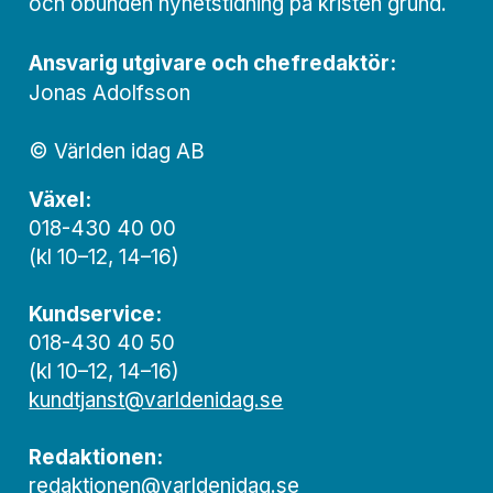
och obunden nyhets­­­tidning på kristen grund.
Ansvarig utgivare och chef­redaktör:
Jonas Adolfsson
© Världen idag AB
Växel:
018-430 40 00
(kl 10–12, 14–16)
Kundservice:
018-430 40 50
(kl 10–12, 14–16)
kundtjanst@varldenidag.se
Redaktionen:
redaktionen@varldenidag.se