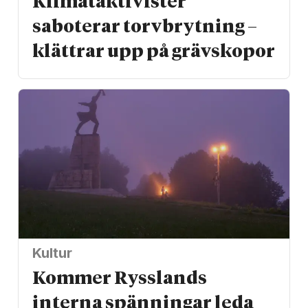
Klimat­aktivister
saboterar torv­brytning –
klättrar upp på gräv­skopor
Kultur
Kommer Rysslands
interna spänningar leda