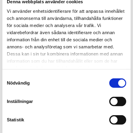
Denna webbplats använder cookies
Vi använder enhetsidentifierare för att anpassa innehållet
och annonserna till användarna, tillhandahålla funktioner
för sociala medier och analysera vår trafik. Vi
vidarebefordrar även sådana identifierare och annan
Ledare
information från din enhet till de sociala medier och
annons- och analysföretag som vi samarbetar med.
Ta med samtliga V-
Dessa kan i sin tur kombinera informationen med annan
politiker till Israel, Nooshi
information som du har tillhandahållit eller som de har
samlat in när du har använt deras tjänster.
Samtyckesval
Nödvändig
Inställningar
Statistik