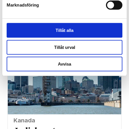
Marknadsföring
Vittnesbörd
Ateisten Henrik fångades
Tillåt alla
av den korsfäste Jesus
Tillåt urval
Avvisa
Kanada