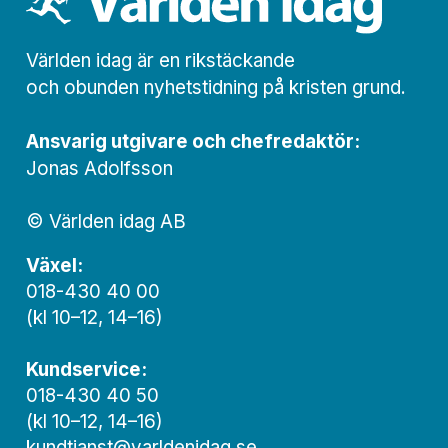
Världen idag är en rikstäckande
och obunden nyhets­­­tidning på kristen grund.
Ansvarig utgivare och chef­redaktör:
Jonas Adolfsson
© Världen idag AB
Växel:
018-430 40 00
(kl 10–12, 14–16)
Kundservice:
018-430 40 50
(kl 10–12, 14–16)
kundtjanst@varldenidag.se