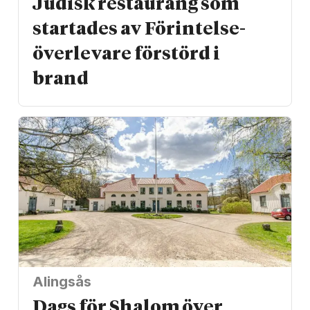
Judisk restaurang som
startades av Förintelse­
överlevare förstörd i
brand
Alingsås
Dags för Shalom över