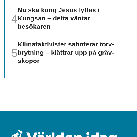
Nu ska kung Jesus lyftas i
Kungsan – detta väntar
besökaren
Klimat­aktivister saboterar torv­
brytning – klättrar upp på gräv­
skopor