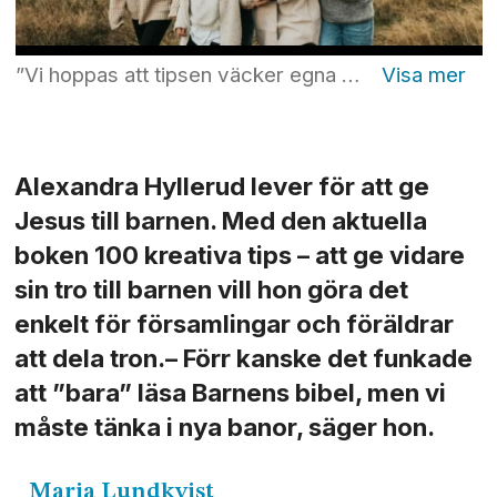
”Vi hoppas att tipsen väcker egna idéer och ger en knuff till alla som har barn runtomkring sig att själva våga vara mer kreativa när vi delar Guds ord”, säger Alexandra Hyllerud. Foto: Privat
Alexandra Hyllerud lever för att ge
Jesus till barnen. Med den aktuella
boken 100 kreativa tips – att ge vidare
sin tro till barnen vill hon göra det
enkelt för församlingar och föräldrar
att dela tron.– Förr kanske det funkade
att ”bara” läsa Barnens bibel, men vi
måste tänka i nya banor, säger hon.
Maria
Lundkvist