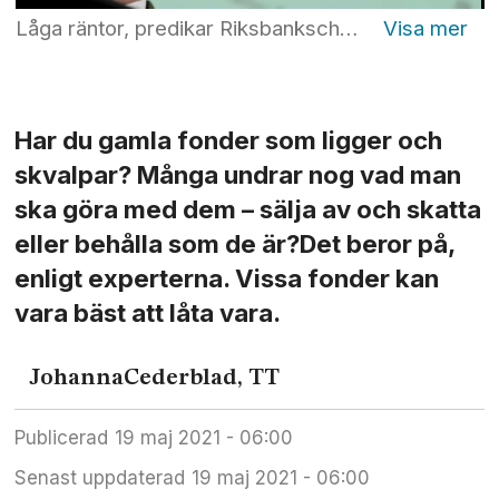
Låga räntor, predikar Riksbankschefen Stefan Ingves. Det ger dålig utveckling för räntefonderna. Men låt dem vara, flytta dem inte till ISK, råder experten. Foto: Janerik Henriksson/TT
Har du gamla fonder som ligger och
skvalpar? Många undrar nog vad man
ska göra med dem – sälja av och skatta
eller behålla som de är?Det beror på,
enligt experterna. Vissa fonder kan
vara bäst att låta vara.
Johanna
Cederblad, TT
Publicerad
19 maj 2021 - 06:00
Senast uppdaterad
19 maj 2021 - 06:00