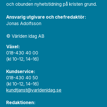
och obunden nyhets­­­tidning på kristen grund.
Ansvarig utgivare och chef­redaktör:
Jonas Adolfsson
© Världen idag AB
Växel:
018-430 40 00
(kl 10–12, 14–16)
Kundservice:
018-430 40 50
(kl 10–12, 14–16)
kundtjanst@varldenidag.se
Redaktionen: