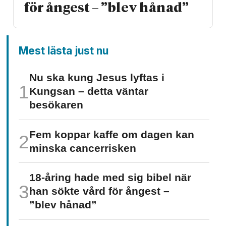
för ångest – ”blev hånad”
Mest lästa just nu
Nu ska kung Jesus lyftas i
Kungsan – detta väntar
besökaren
Fem koppar kaffe om dagen kan
minska cancer­risken
18-åring hade med sig bibel när
han sökte vård för ångest –
”blev hånad”