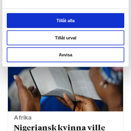
Regeringen
Kritiserade Israel – har
blivit utsedd till Sveriges
Tillåt alla
ambassadör i Libanon
Tillåt urval
Avvisa
Afrika
Nigeriansk kvinna ville