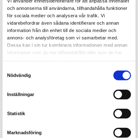
Vi använder enhetsidentifierare för att anpassa innehållet
och annonserna till användarna, tillhandahålla funktioner
Sommarkonferens
för sociala medier och analysera vår trafik. Vi
vidarebefordrar även sådana identifierare och annan
Nu inleder Bönetåget sin
information från din enhet till de sociala medier och
långa konferens – i
annons- och analysföretag som vi samarbetar med.
Dessa kan i sin tur kombinera informationen med annan
nordligaste Norrland
information som du har tillhandahållit eller som de har
samlat in när du har använt deras tjänster.
Samtyckesval
Nödvändig
Inställningar
Statistik
Marknadsföring