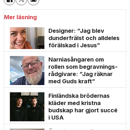
Mer läsning
Designer: ”Jag blev
dunder­frälst och alldeles
förälskad i Jesus”
Narnia­sångaren om
rollen som begravnings­
rådgivare: ”Jag räknar
med Guds kraft”
Finländska brödernas
kläder med kristna
budskap har gjort succé
i USA