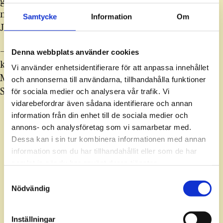
gränsen mot Gaza och åter­planteringen av
nedbrända skogar i Galiléen och på bergen kring
Samtycke
Information
Om
Jerusalem.
– Låt din jul bygga upp Israel efter två år av
Denna webbplats använder cookies
krig. Beställ israeliska produkter till jul, säger
Vi använder enhetsidentifierare för att anpassa innehållet
Max Federmann som är verksamhetschef för KKL
och annonserna till användarna, tillhandahålla funktioner
Sverige.
för sociala medier och analysera vår trafik. Vi
vidarebefordrar även sådana identifierare och annan
information från din enhet till de sociala medier och
annons- och analysföretag som vi samarbetar med.
Dessa kan i sin tur kombinera informationen med annan
information som du har tillhandahållit eller som de har
ANNONS
samlat in när du har använt deras tjänster.
Samtyckesval
Nödvändig
Hela denna artikel är en annons
Inställningar