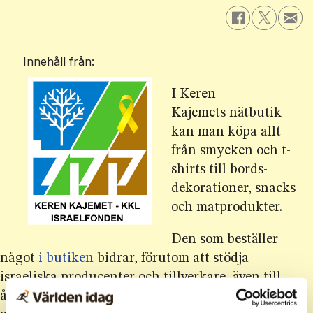
Innehåll från:
I Keren
Kajemets nätbutik
kan man köpa allt
från smycken och t-
shirts till bords­
dekorationer, snacks
och matprodukter.
Den som beställer
något
i butiken
bidrar, förutom att stödja
israeliska producenter och tillverkare, även till
åter­uppbyggnaden av förstörda samhällen längs