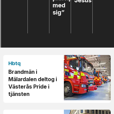
Jesus”
med
sig”
Hbtq
Brandmän i
Mälardalen deltog i
Västerås Pride i
tjänsten