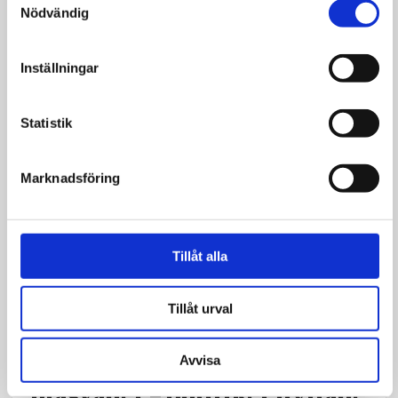
Nödvändig
Bibeln
Inställningar
Statistik
Marknadsföring
Tillåt alla
Tillåt urval
Propaletinska rörelsen
Avvisa
Vänsterpartiet i nytt
blåsväder – politiker hyllade