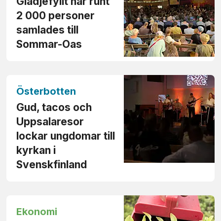
Glädjefyllt när runt
2 000 personer
samlades till
Sommar-Oas
Österbotten
Gud, tacos och
Uppsala­resor
lockar ungdomar till
kyrkan i
Svenskfinland
Ekonomi