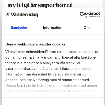
nyttigt är superbäret
Samtycke
Information
Om
Denna webbplats använder cookies
Vi använder enhetsidentifierare för att anpassa innehållet
och annonserna till användarna, tillhandahålla funktioner
för sociala medier och analysera vår trafik. Vi
vidarebefordrar även sådana identifierare och annan
information från din enhet till de sociala medier och
annons- och analysföretag som vi samarbetar med.
Dessa kan i sin tur kombinera informationen med annan
Svenska kyrkan
information som du har tillhandahållit eller som de har
Framstöt från kyrkokansli:
samlat in när du har använt deras tjänster.
Homo­vigslar har stöd i
Samtyckesval