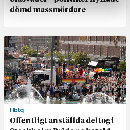
dömd massmördare
Hbtq
Offentligt anställda deltog i