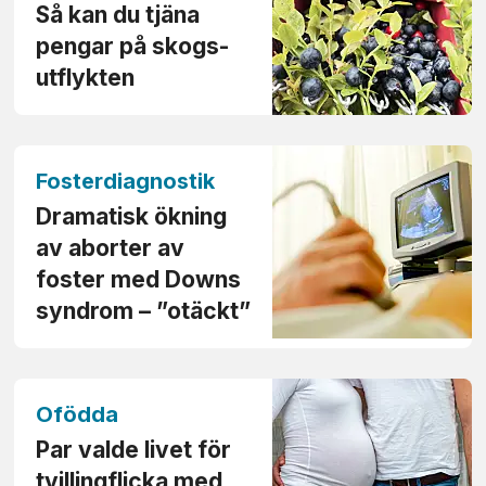
Så kan du tjäna
pengar på skogs­
utflykten
Fosterdiagnostik
Dramatisk ökning
av aborter av
foster med Downs
syndrom – ”otäckt”
Ofödda
Par valde livet för
tvilling­flicka med