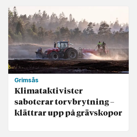
Grimsås
Klimat­aktivister
saboterar torv­brytning –
klättrar upp på gräv­skopor