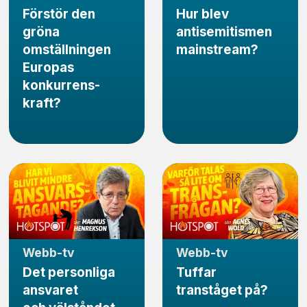
Förstör den
Hur blev
gröna
antisemitismen
omställningen
mainstream?
Europas
konkurrens­
kraft?
Webb-tv
Webb-tv
Det personliga
Tuffar
ansvaret
tranståget på?