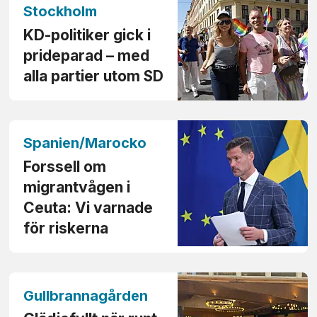
Stockholm
KD-politiker gick i
prideparad – med
alla partier utom SD
Spanien/Marocko
Forssell om
migrant­vågen i
Ceuta: Vi varnade
för riskerna
Gullbrannagården