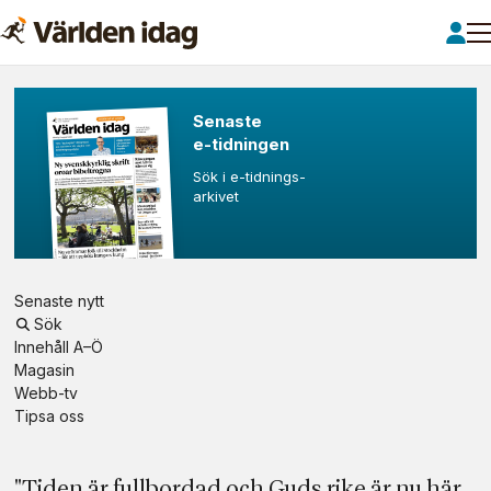
Världen
Senaste
e-tid­­ning­en
idag
Sök i e-tidnings-
­arkivet
–
Från
Senaste nytt
ett
Sök
Innehåll A–Ö
kristet
Magasin
Webb-tv
perspektiv
Tipsa oss
"Tiden är fullbordad och Guds rike är nu här.